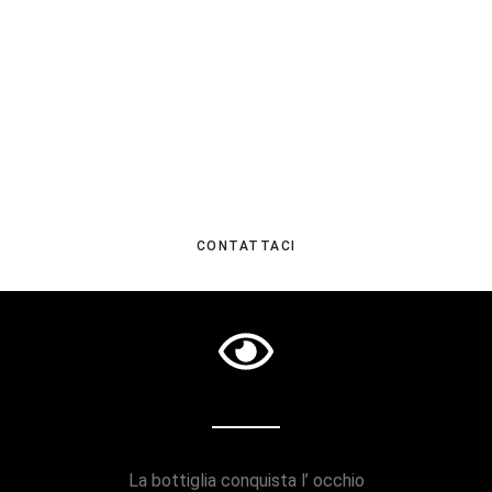
Il gusto antico di una dolce
storia sempre nuova
Sei interessato?
CONTATTACI
La bottiglia conquista l’ occhio