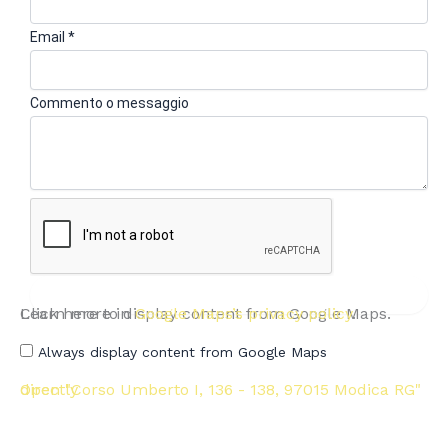
Email
*
Commento o messaggio
Invia
Click here to display content from Google Maps.
Learn more in
Google Maps’s privacy policy
.
Display
"Corso
Umberto
Always display content from Google Maps
I,
136
Open "Corso Umberto I, 136 - 138, 97015 Modica RG" directly
-
138,
97015