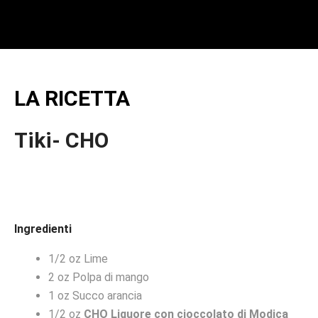
LA RICETTA
Tiki- CHO
Ingredienti
1/2 oz Lime
2 oz Polpa di mango
1 oz Succo arancia
1/2 oz
CHO Liquore con cioccolato di Modica